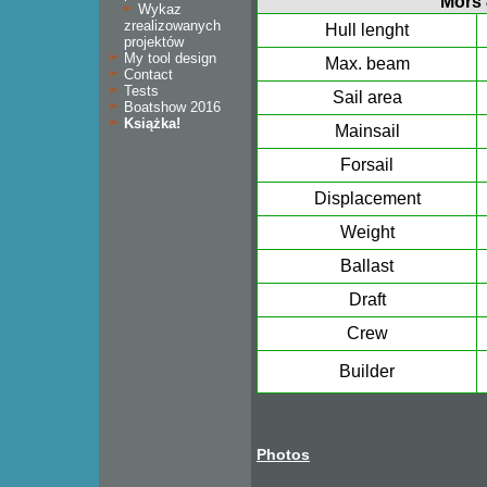
Mors
Wykaz
zrealizowanych
Hull lenght
projektów
My tool design
Max. beam
Contact
Tests
Sail area
Boatshow 2016
Książka!
Mainsail
Forsail
Displacement
Weight
Ballast
Draft
Crew
Builder
Photos