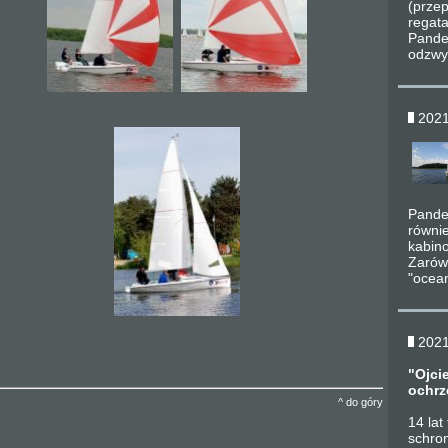
(prze
regat
Pande
odzwyc
2021
Pande
równi
kabin
Zarów
"ocean
2021
"Ojci
ochrz
^ do góry
14 la
schro