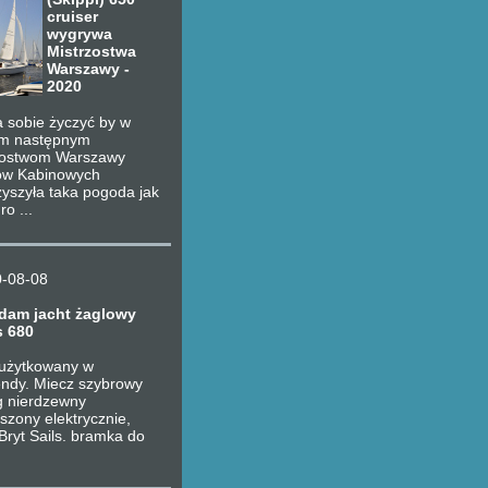
cruiser
wygrywa
Mistrzostwa
Warszawy -
2020
 sobie życzyć by w
m następnym
zostwom Warszawy
ów Kabinowych
yszyła taka pogoda jak
ro ...
-08-08
dam jacht żaglowy
 680
 użytkowany w
ndy. Miecz szybrowy
g nierdzewny
zony elektrycznie,
Bryt Sails. bramka do