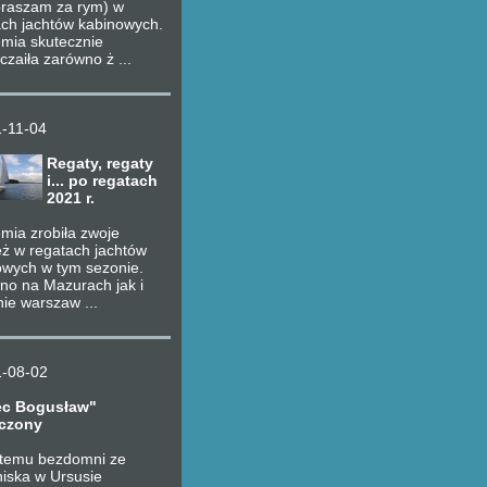
praszam za rym) w
ach jachtów kabinowych.
mia skutecznie
zaiła zarówno ż ...
-11-04
Regaty, regaty
i... po regatach
2021 r.
mia zrobiła zwoje
eż w regatach jachtów
owych w tym sezonie.
no na Mazurach jak i
ie warszaw ...
-08-02
ec Bogusław"
czony
t temu bezdomni ze
niska w Ursusie