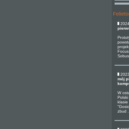
Felieto
2024
pierw
Protot
powst
projek
Focus
Sobusi
2023
mój p
kompu
W ost
Polski
klasie
"Gosic
zbud .