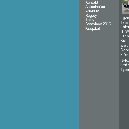
Kontakt
Aktualności
Artykuły
Regaty
egze
Testy
Tym 
Boatshow 2016
ubie
Książka!
B. W
Jach
Kuba
wiat
Dobr
któr
(tyl
będz
Tymc