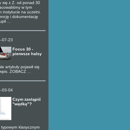
 się z Z. od ponad 30
racowaliśmy w tym
instytucie na uczelni.
cencję i dokumentację
pił ...
-07-23
Focus 30 -
pierwsze halsy
le artykuły pojawił się
wpis. ZOBACZ ...
-03-04
Czym zastąpić
"wędkę"?
o typowym klasycznym