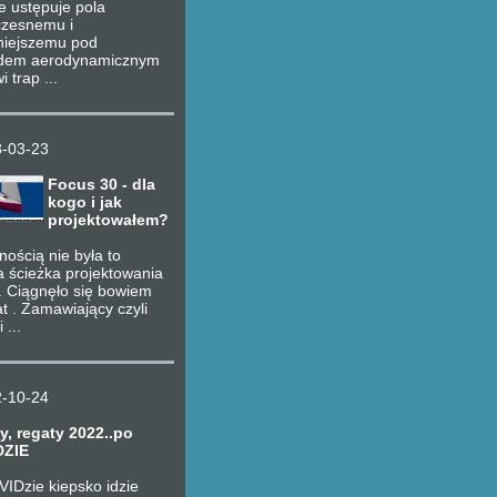
e ustępuje pola
zesnemu i
niejszemu pod
dem aerodynamicznym
i trap ...
-03-23
Focus 30 - dla
kogo i jak
projektowałem?
ością nie była to
a ścieżka projektowania
. Ciągnęło się bowiem
lat . Zamawiający czyli
 ...
-10-24
y, regaty 2022..po
DZIE
IDzie kiepsko idzie