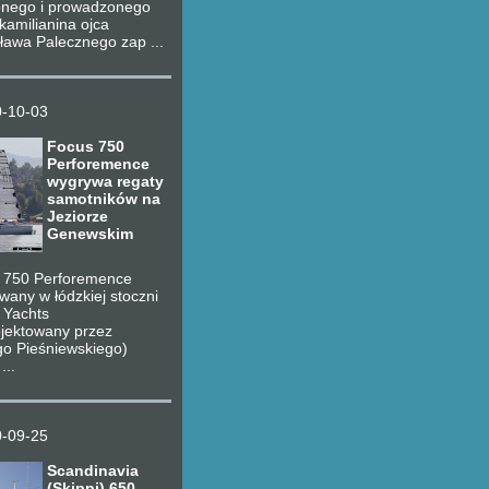
onego i prowadzonego
kamilianina ojca
ława Palecznego zap ...
-10-03
Focus 750
Perforemence
wygrywa regaty
samotników na
Jeziorze
Genewskim
 750 Perforemence
any w łódzkiej stoczni
 Yachts
ojektowany przez
go Pieśniewskiego)
...
-09-25
Scandinavia
(Skippi) 650