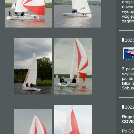
obrysi
nowoc
wydaj
wzglę
żaglow
2023
Z pewn
szybk
jachtu
kilka 
Sobusi
2022
Regat
COVI
Po CoV