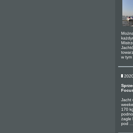
Można
każdy
Mistr
Jacht
towarz
w tym 
2020
Sprze
Focus
Jacht
weeke
170 k
podnos
żagle 
pod ...