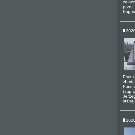
założ
przez 
Bogus
2020
Focus
zbudow
Focus
(zapr
Jerze
stanął 
2020