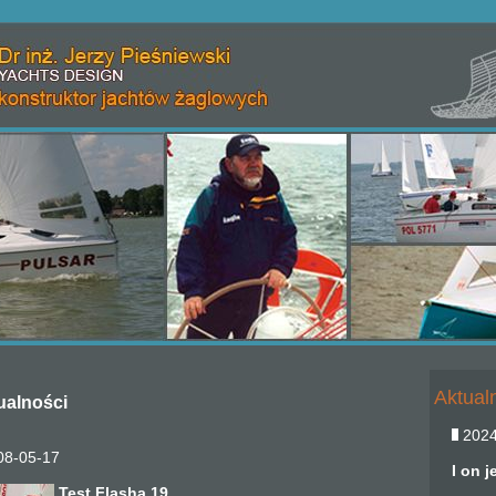
Aktual
ualności
2024
8-05-17
I on j
Test Flasha 19