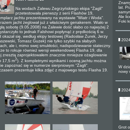
Znamy
lat. P
Na wodach Zalewu Zegrzyńskiego ekipa "Żagli"
samym 
przetestowała pierwszy z serii Flashów 19,
Ale li
mplarz jachtu prezentowany na wystawie "Wiatr i Woda".
Foki ku
razem jacht żeglował już z właściwym genakerem. Wiało w
głą sobotę (9.05.2008) na Zalewie dość słabo co najwyżej 2
ystarczyło to jednak Falshowi popłynąć z prędkością 6 w.
t okazał się, według ekipy testowej (Radosław Żurek, Jerzy
2024
szewski, Tomasz Guzek) nie tylko szybki na słabych
rach, ale i, mimo swej smukłości, nadspodziewanie stateczny.
ze to rokuje również wersji weekendowej Flasha 19, dla
ej zresztą zaprojektowałem znacznie mniejsze ożaglowanie
2
ko 17,5 m
). Z kompletnymi wynikami i oceną jachtu można
ie zapoznać się w numerze sierpniowym "Żagli".
W dzia
zasem prezentuje kilka zdjęć z majowego testu Flasha 19.
nowy 
2024
Grot 