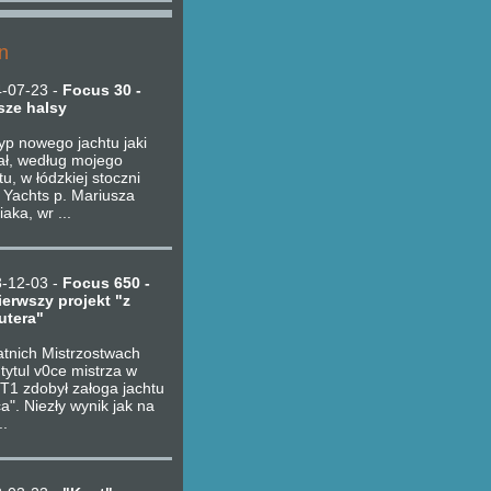
n
-07-23
-
Focus 30 -
sze halsy
yp nowego jachtu jaki
ał, według mojego
tu, w łódzkiej stoczni
 Yachts p. Mariusza
aka, wr ...
-12-03
-
Focus 650 -
ierwszy projekt "z
tera"
atnich Mistrzostwach
 tytul v0ce mistrza w
 T1 zdobył załoga jachtu
a". Niezły wynik jak na
..