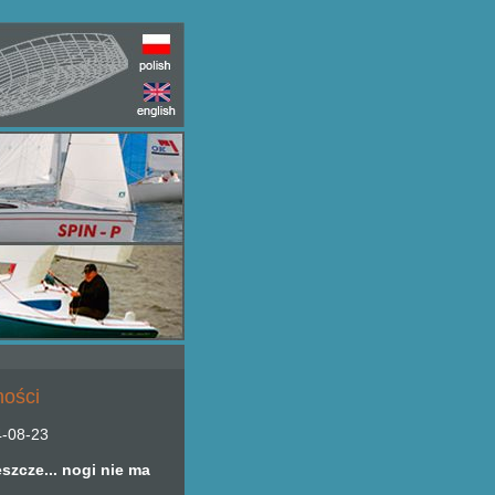
ności
-08-23
eszcze... nogi nie ma