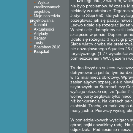
D
o tego lata, z wiatrem, w s
Wykaz
nie było problemów. W czasie Mis
zrealizowanych
niekiedy w nadmiarze. Tegoroczn
projektów
Jedynie Skipi 650, których wyści
Moje narzędzia
pożeglować jak się patrzy, nawet 
projektowania
Kontakt
Ledwo udało się rozegrać jeden w
Aktualności
W niedzielę - kompletny sztil i ko
Artykuły
szczęście w porcie. Dopiero poni
Regaty
Udało się rozegrać 3 wyścigi przy
Testy
Słabe wiatry chyba nie preferował
Boatshow 2016
nie dożaglowanego Aquatica 25 (n
Książka!
turystycznego (1,77 wysokości 
pomieszczeniem WC, gazem i w
Trudno liczyć na sukces zwłaszc
dotrymowania jachtu, tym bardzie
w T2 miał miecz obrotowy. Wpraw
zasłaniającym szparę, ale o nie
szybrowych na Stormach czy Cor
wyścigu okazało się, że "patent" 
wolnej burty żeglował tylko nieco t
niż konkurencja. Na kursach pełn
czołówki. Trochę za mało żagla d
masy jachtu. Pierwszy wyścig uko
W poniedziałkowych wyścigach sy
górnej bojki dawaliśmy radę. Na
odjeżdżała. Podniesienie miecza 