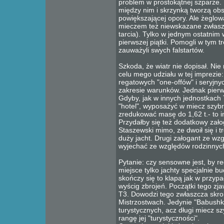
problem w prostokątnej szparze.
między nim i skrzynką tworzą obsz
powiększającej opory. Ale żeglo
mieczem też niewskazane zwłasz
tarcia). Tylko w jednym ostatnim
pierwszej piątki. Pomogli w tym t
zauważyli swych falstartów.
Szkoda, że wiatr nie dopisał. N
celu mego udziału w tej imprezie
regatowych "one-offów" i seryj
zakresie warunków. Jednak pierw
Gdyby, jak w innych jednostkach 
"hotel", wyposażyć w miecz szybr
zredukować masę do 1,62 t.- to i
Przydałby się też dodatkowy zał
Staszewski mimo, ze dwoił się i tr
duży jacht. Drugi załogant ze wz
wyjechać ze względów rodzinnyc
Pytanie: czy sensowne jest, by r
miejsce tylko jachty specjalnie 
skończy się to klapą jak w przypad
wyścig zbrojeń. Początki tego zj
T3. Dowodzi tego zwłaszcza skrom
Mistrzostwach. Jedynie "Babushk
turystycznych, acz długi miecz s
rangę jej "turystyczności".