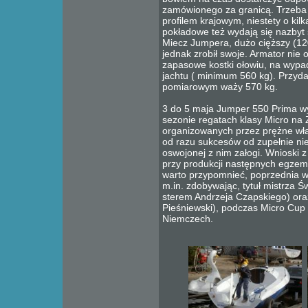
zamówionego za granicą. Trzeba 
profilem krajowym, niestety o kilk
pokładowe też wydają się nazbyt so
Miecz Jumpera, dużo cięższy (120
jednak zrobił swoje. Armator nie 
zapasowe kostki ołowiu, na wypa
jachtu ( minimum 560 kg). Przyda
pomiarowym waży 570 kg.
3 do 5 maja Jumper 550 Prima wy
sezonie regatach klasy Micro na
organizowanych przez prężne w
od razu sukcesów od zupełnie nie
oswojonej z nim załogi. Wnioski 
przy produkcji następnych egzemp
warto przypomnieć, poprzednia w
m.in. zdobywając, tytuł mistrza Ś
sterem Andrzeja Czapskiego) ora
Pieśniewski), podczas Micro C
Niemczech.