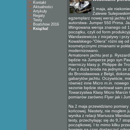
Kontakt
Aktualności
1 maja, ale niekoni
Artykuły
Zalewie Sulejowski
Regaty
egzemplarz nowej wersji jachtu k
Testy
autorstwa- Jumper 550 Prima. J
Boatshow 2016
liftingowana wersja znanego od 
Książka!
początku, czyli od form produkcy
Wandasiewicza z inicjatywy i pr
Kowalskiego-"Oilera" różni się od
kosmetycznymi zmianami w pokła
modernizowano.
Armatorem jachtu jest p. Ryszard
będzie na Jumperze jego syn Pa
mierniczy klasy p. Philippe de Tro
Pan z duża broda na jednym ze zdj
do Bronisławowa z Belgii, dokona
gabarytów jachtu. Oczywiście, mie
również inne Micro m.in. nowego 
sezonie będzie startował sam pr
Towarzystwa Klasy Micro Marcin 
pomiarów zarówno Flyer jak i Ju
Na 2 maja przewidziano pomiary 
końcowej. Niestety, nie mogłem ju
wynika z relacji Mariusza Wanda
testy, przechylając się do 9,7 sto
początkowej. I to mimo kilku prze
bowiem na czas dostarczyć odpo