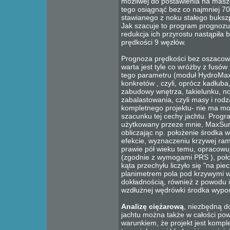
możliwej do postawienia na masz
tego osiągnąć bez co najmniej 
stawianego z noku stałego buksz
Jak szacuje to program prognozu
redukcja ich przyrostu nastąpiła 
prędkości 9 węzłów.
Prognoza prędkości bez oszacow
warta jest tyle co wróżby z fusó
tego parametru (moduł HydroMax
konkretów , czyli, oprócz kadłuba
zabudowy wnętrza, takielunku, no 
zabalastowania, czyli masy i rod
kompletnego projektu- nie ma m
szacunku tej cechy jachtu. Prog
użytkowany przeze mnie, MaxSurf
obliczając np. położenie środka w
efekcie, wyznaczeniu krzywej ram
prawie pół wieku temu, opracow
(zgodnie z wymogami PRS ), poło
kąta przechyłu liczyło się "na pie
planimetrem pola pod krzywymi w
dokładnością, również z powodu 
wzdłużnej wędrówki środka wypor
Analizę ciężarową
, niezbędną do
jachtu można także w całości po
warunkiem, że projekt jest kompl