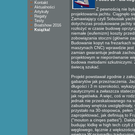
Kontakt
Aktualności
Z pewnością nie był
Artykuły
projektowania jachtu. Ciągnęło się
Regaty
Zamawiający czyli Sobusiak yacht
Testy
dotychczas produkowane jachty s
Boatshow 2016
rozłożyć w czasie budowę oprzy
Książka!
niemałe (eufemizm) koszty przeds
zobowiązania stoczni (głównie z
Budowanie kopyt na frezarkach 
maszynach CNC) wprawdzie jest s
zamian gwarantuje jednak zacho
projektowym w nieporównanie wię
budowa metodami szkutniczymi. Z
świecą szukać.
Projekt powstawał zgodnie z zało
gabarytów jak przeznaczenia. Jac
długości i 3 m szerokości, wyka
nautycznymi a zwłaszcza stateczn
jak regatówka. A więc, coś w rod
jednak nie przeskalowanego na w
zabudowy wnętrza uwzględniały, 
przystało na 30-stopowca, pełen 
zaprojektować, jak definiują to F
("mouton a cinqes pattes"). Dało
budując łódkę w high tech czyli 
węglowego, łącznie z większośc
wnętrza W przypadku tradycyjnej 