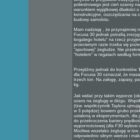
poliestrowego jest cień szansy n
warunkiem wyjątkowej dbałości o
konstrukcyjne, oszczędzania na c
budowy samolotu.
Mam nadzieję , że przynajmniej n
Focusa 30 jednak potrafią zrezyg
bogatego hotelu" na rzecz przyje
przeciwnym razie trzeba się poż
"sportowej" żegludze. Nie przekr
"hotelem" w regatach według fo
Przejdźmy jednak do konkretów.
dla Focusa 30 oznaczał, że masa
trzech ton. Na załogę, zapasy, p
kg.
Jak widać przy takim wyporze (ok
szans na żeglugę w ślizgu. Wspó
(tzw. współczynnik Taylora ujmuj
w 3 potędze) bowiem grubo prze
ustaloną w eksperymentach, dla j
do przekroczenia bariery prędkoś
wypornościowej (dla F30 wybosi o
Możliwa wszelako żeglugę w tzw. n
odpowiednio silnym wietrze i mak