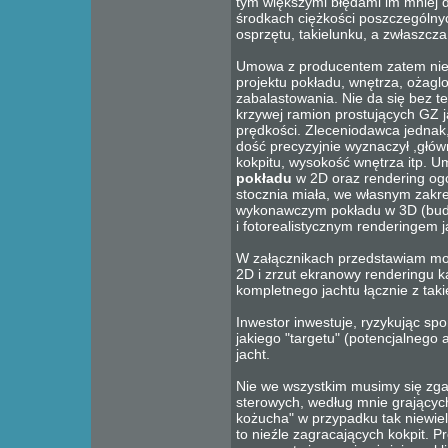
tym większymi błędami im mniej 
środkach ciężkości poszczególn
osprzętu, takielunku, a zwłaszcza
Umowa z producentem zatem nie
projektu pokładu, wnętrza, ożaglo
zabalastowania. Nie da się bez te
krzywej ramion prostujących GZ 
prędkości. Zleceniodawca jednak
dość precyzyjnie wyznaczył ,głów
kokpitu, wysokość wnętrza itp.
pokładu
w 2D oraz rendering og
stocznia miała, we własnym zakre
wykonawczym pokładu w 3D (bud
i fotorealistycznym renderingem j
W załącznikach przedstawiam moj
2D i zrzut ekranowy renderingu k
kompletnego jachtu łącznie z taki
Inwestor inwestuje, ryzykując spo
jakiego "targetu" (potencjalnego
jacht.
Nie we wszystkim musimy się zga
sterowych, według mnie grających
kożucha" w przypadku tak niewiel
to nieźle zagracających kokpit. 