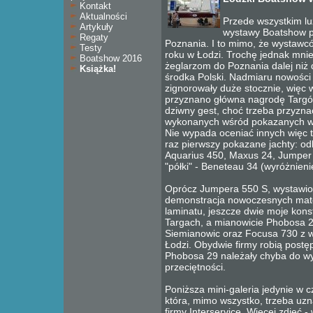
Kontakt
Aktualności
Przede wszystkim lu
Artykuły
wystawy Boatshow pr
Regaty
Poznania. I to mimo, że wystawcó
Testy
roku w Łodzi. Trochę jednak mnie
Boatshow 2016
żeglarzom do Poznania dalej niż d
Książka!
środka Polski. Nadmiaru nowośc
zignorowały duże stocznie, więc 
przyznano główna nagrodę Targów
dziwny gest, choć trzeba przyznać
wykonanych wśród pokazanych w
Nie wypada oceniać innych więc 
raz pierwszy pokazane jachty: o
Aquarius 450, Maxus 24, Jumper 5
"półki" - Beneteau 34 (wyróżnieni
Oprócz Jumpera 550 S, wystawio
demonstracja nowoczesnych mate
laminatu, jeszcze dwie moje kon
Targach, a mianowicie Phobosa 2
Siemianowic oraz Focusa 730 z w
Łodzi. Obydwie firmy robią postę
Phobosa 29 należały chyba do wy
przeciętności.
Poniższa mini-galeria jedynie w 
która, mimo wszystko, trzeba uzn
firmy Interservice. Więcej zdjęć -