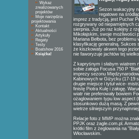
Wykaz
zrealizowanych
Sezon wakacyjny ni
projektów
regatowe na śródlą
Moje narzędzia
imprez z tradycją, jest Puchar
projektowania
rozgrywany od niepamiętnych 
Kontakt
sierpnia. Już po raz kolejny z r
Aktualności
Mikołajskim, swoje możliwości 
Artykuły
Mariana Bełbota, bez problemu 
Regaty
klasyfikację generalną. Sukces s
Testy
że kiszkowaty akwen tego jezio
Boatshow 2016
Książka!
nie faworyzuje jachtów tej wielko
Z kapryśnym i słabym wiatrem n
sobie załoga Focusa 750 P "Biał
imprezy sezonu Międzynarodowy
Kabinowych w Giżycku (17-19 sie
drugie miejsce i tytuł wice- mis
finistę Piotra Kulę i załogę. Wa
wiatr nie preferowały bowiem Fo
ożaglowaniem typu low aspect (
stosunkowo dużą masą. Z pewno
wietrze silniejszym przynajmniej
Relacje foto z MMP można znale
PPJK oraz żagle.com.pl. Armato
krótki film z żeglowania na "Bia
Włocławskim.